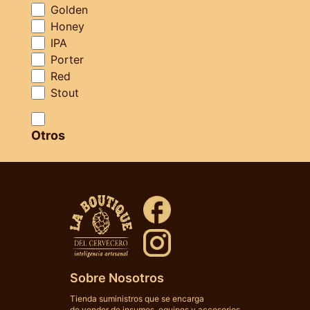
Golden
Honey
IPA
Porter
Red
Stout
CARTUCHO DE
CELULOSA - 1 MICRON
- FILTRO
Otros
$ 12798
Comprar
Sobre Nosotros
Tienda suministros que se encarga
de vender de insumos, equipos y accesorios