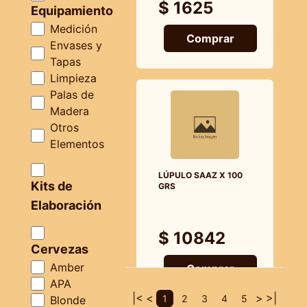
$ 1625
Equipamiento
Medición
Comprar
Envases y
Tapas
Limpieza
Palas de
Madera
Otros
Elementos
LÚPULO SAAZ X 100
Kits de
GRS
Elaboración
$ 10842
Cervezas
Amber
Comprar
APA
|<
<
>
>|
1
2
3
4
5
Blonde